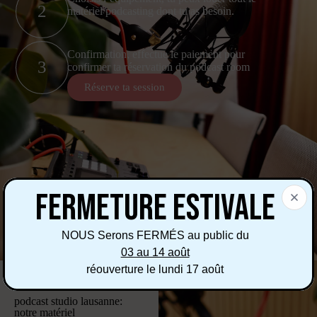
2
matériel podcasting dont tu as besoin.
Confirmation, effectue le paiement pour
3
confirmer ta réservation du podcast room
Réserve ta session
FERMETURE ESTIVALE
NOUS Serons FERMÉS au public du
03 au 14 août
réouverture le lundi 17 août
podcast studio lausanne:
notre matériel